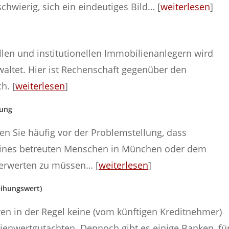
chwierig, sich ein eindeutiges Bild… [
weiterlesen
]
llen und institutionellen Immobilienanlegern wird
waltet. Hier ist Rechenschaft gegenüber den
h. [
weiterlesen
]
uung
en Sie häufig vor der Problemstellung, dass
ines betreuten Menschen in München oder dem
verwerten zu müssen… [
weiterlesen
]
eihungswert)
eren in der Regel keine (vom künftigen Kreditnehmer)
enwertgutachten. Dennoch gibt es einige Banken, fü