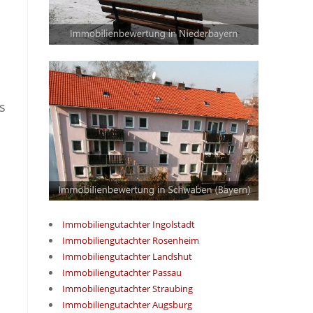
s
Immobiliengutachter Ingolstadt
Immobiliengutachter Rosenheim
Immobiliengutachter Landshut
Immobiliengutachter Passau
Immobiliengutachter Straubing
Immobiliengutachter Augsburg