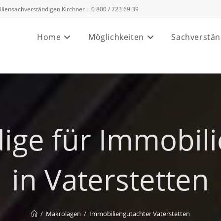
ensachverständigen Kirchner | 0 800 / 723 69 39
Home
Möglichkeiten
Sachverstän
dige für Immobil
in Vaterstetten
/
Makrolagen
/
Immobiliengutachter Vaterstetten