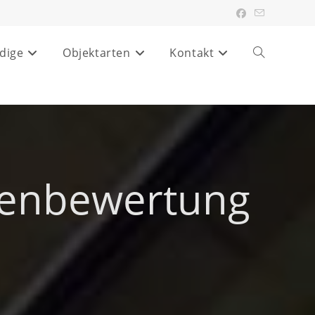
dige
Objektarten
Kontakt
Website-
Suche
umschalten
ienbewertung