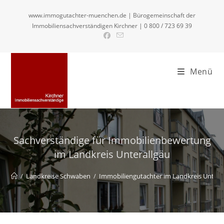
Zum
www.immogutachter-muenchen.de | Bürogemeinschaft der
Inhalt
Immobiliensachverständigen Kirchner | 0 800 / 723 69 39
springen
Menü
Sachverständige für Immobilienbewertung
im Landkreis Unterallgäu
/
Landkreise Schwaben
/
Immobiliengutachter im Landkreis Untera