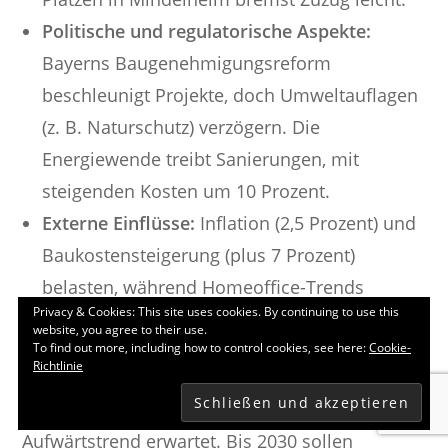
Politische und regulatorische Aspekte:
Bayerns Baugenehmigungsreform
beschleunigt Projekte, doch Umweltauflagen
(z. B. Naturschutz) verzögern. Die
Energiewende treibt Sanierungen, mit
steigenden Kosten um 10 Prozent.
Externe Einflüsse:
Inflation (2,5 Prozent) und
Baukostensteigerung (plus 7 Prozent)
belasten, während Homeoffice-Trends
Privacy & Cookies: This site uses cookies. By continuing to use this
ländliche Lagen attraktiver machen.
website, you agree to their use.
To find out more, including how to control cookies, see here:
Cookie-
6. Prognose: Trends bis 2030 und darüber hinaus
Richtlinie
Für die kommenden Jahre wird ein moderater
Aufwärtstrend erwartet. Bis 2030 sollen