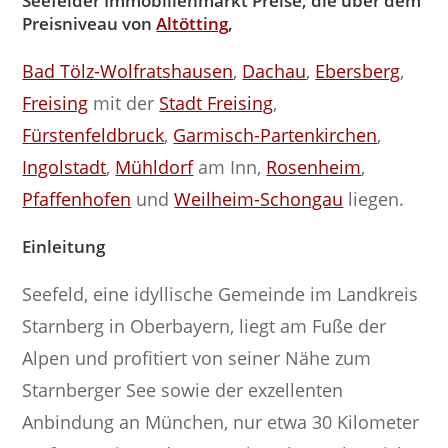
Seefelder Immobilienmarkt Preise, die über dem
Preisniveau von
Altötting
,
Bad Tölz-Wolfratshausen
,
Dachau
,
Ebersberg
,
Freising
mit der
Stadt Freising
,
Fürstenfeldbruck
,
Garmisch-Partenkirchen
,
Ingolstadt
,
Mühldorf
am Inn,
Rosenheim
,
Pfaffenhofen
und
Weilheim-Schongau
liegen.
Einleitung
Seefeld, eine idyllische Gemeinde im Landkreis
Starnberg in Oberbayern, liegt am Fuße der
Alpen und profitiert von seiner Nähe zum
Starnberger See sowie der exzellenten
Anbindung an München, nur etwa 30 Kilometer