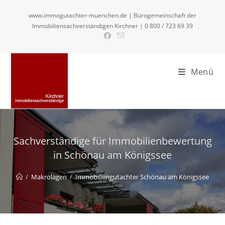
Zum
www.immogutachter-muenchen.de | Bürogemeinschaft der
Inhalt
Immobiliensachverständigen Kirchner | 0 800 / 723 69 39
springen
Menü
Sachverständige für Immobilienbewertung
in Schönau am Königssee
/
Makrolagen
/
Immobiliengutachter Schönau am Königssee