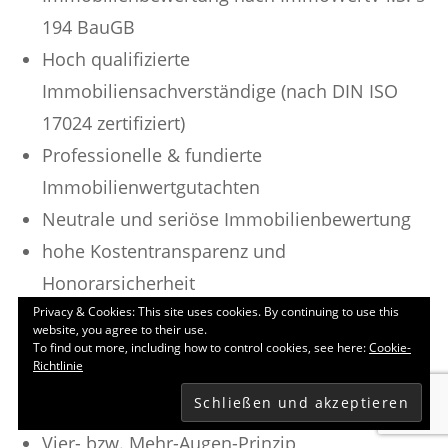
194 BauGB
Hoch qualifizierte
Immobiliensachverständige (nach DIN ISO
17024 zertifiziert)
Professionelle & fundierte
Immobilienwertgutachten
Neutrale und seriöse Immobilienbewertung
hohe Kostentransparenz und
Honorarsicherheit
Privacy & Cookies: This site uses cookies. By continuing to use this
Umfassende Objektbesichtigung mit einem
website, you agree to their use.
oder mehreren Terminen
To find out more, including how to control cookies, see here:
Cookie-
Richtlinie
Über 25 Jahre Erfahrungen in der
Immobilienbewertung
Vier- bzw. Mehr-Augen-Prinzip