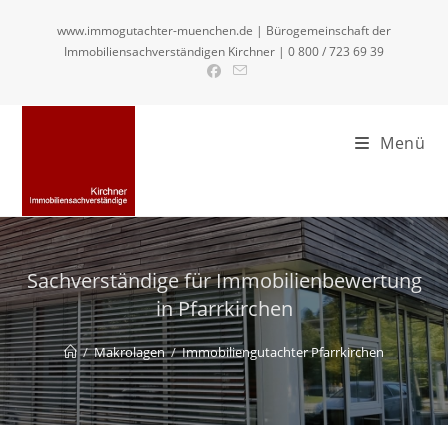
Zum
www.immogutachter-muenchen.de | Bürogemeinschaft der
Inhalt
Immobiliensachverständigen Kirchner | 0 800 / 723 69 39
springen
Menü
Sachverständige für Immobilienbewertung
in Pfarrkirchen
/
Makrolagen
/
Immobiliengutachter Pfarrkirchen