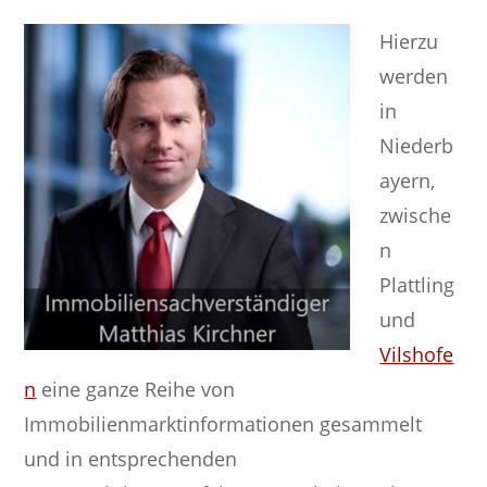
Hierzu
werden
in
Niederb
ayern,
zwische
n
Plattling
und
Vilshofe
n
eine ganze Reihe von
Immobilienmarktinformationen gesammelt
und in entsprechenden