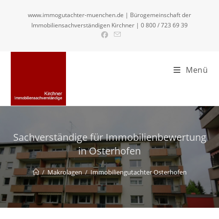
Zum
www.immogutachter-muenchen.de | Bürogemeinschaft der
Inhalt
Immobiliensachverständigen Kirchner | 0 800 / 723 69 39
springen
Menü
Sachverständige für Immobilienbewertung
in Osterhofen
/
Makrolagen
/
Immobiliengutachter Osterhofen