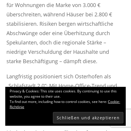
für Wohnungen die Marke von 3.000 €
überschreiten, während Häuser bei 2.800 €
stabilisieren. Risiken bergen wirtschaftliche
Abschwünge oder eine Überhitzung durch
Spekulanten, doch die regionale Stärke –
niedrige Verschuldung der Haushalte und
starke Beschäftigung – dämpft diese.
Langfristig positioniert sich Osterhofen als
„Schlafstadt 2.0“: Mit Home-Office-Trend und
Privacy & Cookies: This site uses cookies. By continuing to use this
guter Anbindung wird die Attraktivität steigen.
website, you agree to their use.
To find out more, including how to control cookies, see here:
Cookie-
Investoren sollten auf nachhaltige Objekte
Richtlinie
setzen, da der Fokus auf Öko-Standards
zunimmt. Für Käufer und Mieter bietet der