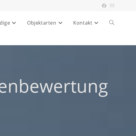
dige
Objektarten
Kontakt
Website-
Suche
umschalten
ienbewertung