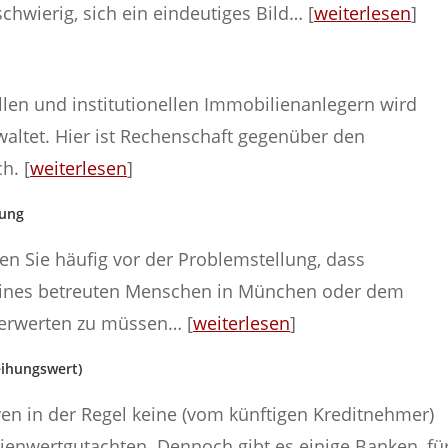
chwierig, sich ein eindeutiges Bild… [
weiterlesen
]
llen und institutionellen Immobilienanlegern wird
waltet. Hier ist Rechenschaft gegenüber den
h. [
weiterlesen
]
uung
en Sie häufig vor der Problemstellung, dass
ines betreuten Menschen in München oder dem
verwerten zu müssen… [
weiterlesen
]
eihungswert)
eren in der Regel keine (vom künftigen Kreditnehmer)
enwertgutachten. Dennoch gibt es einige Banken, fü