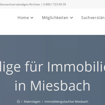
ensachverständigen Kirchner | 0 800 / 723 69 39
Home
Möglichkeiten
Sachverstän
dige für Immobil
in Miesbach
/
Makrolagen
/
Immobiliengutachter Miesbach