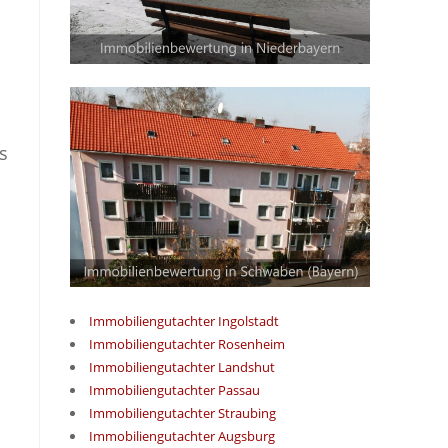
s
Immobiliengutachter Ingolstadt
Immobiliengutachter Rosenheim
Immobiliengutachter Landshut
Immobiliengutachter Passau
Immobiliengutachter Straubing
Immobiliengutachter Augsburg