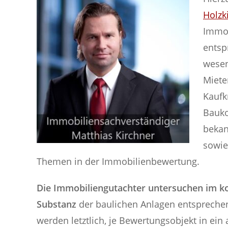
Holzk
Immob
entsp
wesen
Miete
Kaufk
Bauko
bekan
sowie
Themen in der Immobilienbewertung.
Die Immobiliengutachter untersuchen im ko
Substanz
der baulichen Anlagen entspreche
werden letztlich, je Bewertungsobjekt in ei