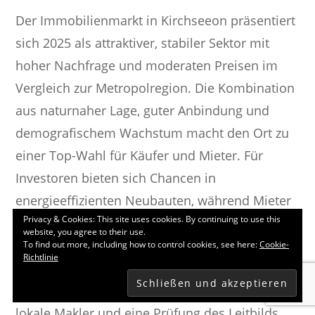
Der Immobilienmarkt in Kirchseeon präsentiert
sich 2025 als attraktiver, stabiler Sektor mit
hoher Nachfrage und moderaten Preisen im
Vergleich zur Metropolregion. Die Kombination
aus naturnaher Lage, guter Anbindung und
demografischem Wachstum macht den Ort zu
einer Top-Wahl für Käufer und Mieter. Für
Investoren bieten sich Chancen in
energieeffizienten Neubauten, während Mieter
Privacy & Cookies: This site uses cookies. By continuing to use this
auf steigende Kosten achten sollten. Potenzielle
website, you agree to their use.
Käufer profitieren von der aktuellen
To find out more, including how to control cookies, see here:
Cookie-
Richtlinie
Stabilisierung, um langfristig von der Nähe zu
München zu partizipieren. Eine Beratung durch
lokale Makler und eine Prüfung des Leitbilds