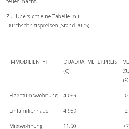
teuer macht.
Zur Übersicht eine Tabelle mit
Durchschnittspreisen (Stand 2025):
IMMOBILIENTYP
QUADRATMETERPREIS
V
(€)
Z
(%
Eigentumswohnung
4.069
-0
Einfamilienhaus
4.950
-2
Mietwohnung
11,50
+7