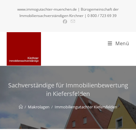
Zum
www.immogutachter-muenchen.de | Bürogemeinschaft der
Inhalt
Immobiliensachverständigen Kirchner | 0 800 / 723 69 39
springen
Menü
Sachverständige für Immobilienbewertung
in Kiefersfelden
/
Makrolagen
/
Immobiliengutachter Kiefersfelden