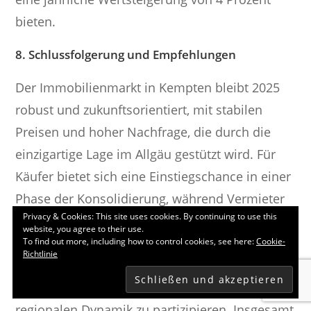
bieten.
8. Schlussfolgerung und Empfehlungen
Der Immobilienmarkt in Kempten bleibt 2025
robust und zukunftsorientiert, mit stabilen
Preisen und hoher Nachfrage, die durch die
einzigartige Lage im Allgäu gestützt wird. Für
Käufer bietet sich eine Einstiegschance in einer
Phase der Konsolidierung, während Vermieter
Privacy & Cookies: This site uses cookies. By continuing to use this
von niedrigen Leerständen profitieren.
website, you agree to their use.
Potenzielle Investoren sollten auf
To find out more, including how to control cookies, see here:
Cookie-
Richtlinie
energieeffiziente Neubauten und zentrale
Lagen fokussieren, um langfristig von der
regionalen Dynamik zu partizipieren. Insgesamt