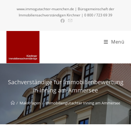
Zum
www.immogutachter-muenchen.de | Bürogemeinschaft der
Inhalt
Immobiliensachverständigen Kirchner | 0 800 / 723 69 39
springen
Menü
Sachverständige für Immobilienbewertung
in Inning am Ammersee
/
Makrolagen
/
Immobiliengutachter Inning am Ammersee