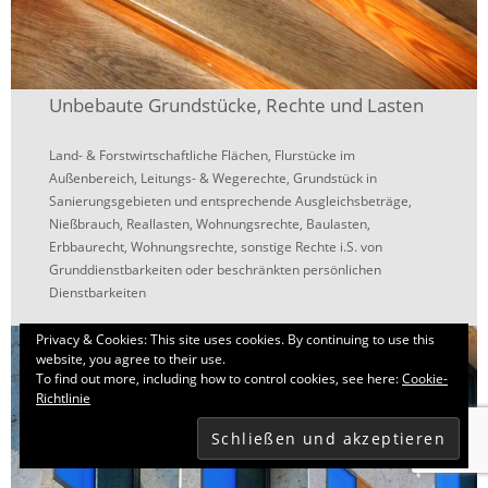
Unbebaute Grundstücke, Rechte und Lasten
Land- & Forstwirtschaftliche Flächen, Flurstücke im
Außenbereich, Leitungs- & Wegerechte, Grundstück in
Sanierungsgebieten und entsprechende Ausgleichsbeträge,
Nießbrauch, Reallasten, Wohnungsrechte, Baulasten,
Erbbaurecht, Wohnungsrechte, sonstige Rechte i.S. von
Grunddienstbarkeiten oder beschränkten persönlichen
Dienstbarkeiten
Privacy & Cookies: This site uses cookies. By continuing to use this
website, you agree to their use.
To find out more, including how to control cookies, see here:
Cookie-
Richtlinie