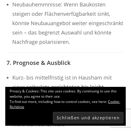
Neubauhemmnisse: Wenn Baukosten
steigen oder Flächenverfügbarkeit sinkt,
könnte Neubauangebot weiter eingeschränkt
sein – das begrenzt Auswahl und könnte
Nachfrage polarisieren.
7. Prognose & Ausblick
Kurz‑ bis mittelfristig ist in Hausham mit
einer
seitwärts gerichteten bis leicht
Privacy & Cookies: This site uses cookies. By continuing to use this
positiven Preisentwicklung
zu rechnen. Das
website, you agree to their use.
To find out more, including how to control cookies, see here:
Cookie-
Preisniveau bleibt auf relativ hohem Niveau,
Richtlinie
starke Preissprünge nach oben sind zurzeit
nicht wahrscheinlich.