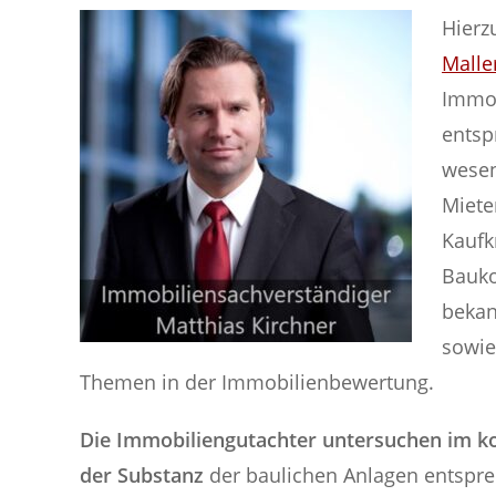
Hierz
Malle
Immob
entsp
wesen
Miete
Kaufk
Bauko
bekan
sowie
Themen in der Immobilienbewertung.
Die Immobiliengutachter untersuchen im ko
der Substanz
der baulichen Anlagen entspre