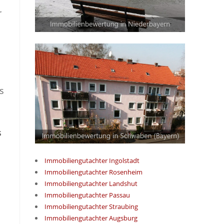
r
s
s
Immobiliengutachter Ingolstadt
Immobiliengutachter Rosenheim
Immobiliengutachter Landshut
Immobiliengutachter Passau
Immobiliengutachter Straubing
Immobiliengutachter Augsburg