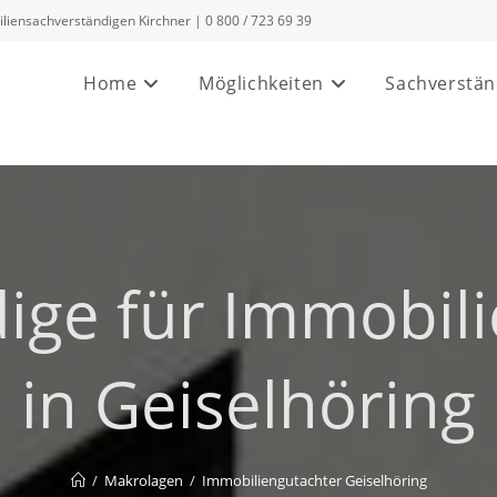
ensachverständigen Kirchner | 0 800 / 723 69 39
Home
Möglichkeiten
Sachverstän
dige für Immobil
in Geiselhöring
/
Makrolagen
/
Immobiliengutachter Geiselhöring