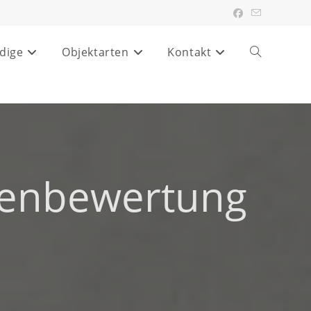
dige
Objektarten
Kontakt
Website-
Suche
umschalten
ienbewertung