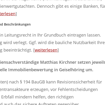
enwertgutachten. Dennoch gibt es einige Banken, fü
terlesen
]
und Beschränkungen
n Leitungsrecht in Ihr Grundbuch eintragen lassen.
 wird verlegt. Ggf. wird die bauliche Nutzbarkeit Ihre
 beeinträchtigt. [
weiterlesen
]
iliensachverständige Matthias Kirchner setzen jeweil
elle Immobilienbewertung in Geiselhöring um.
ten) nach § 194 BauGB kann Revisionssicherheit für
ientransakteure erzeugen, vor Fehlentscheidungen
Erbfall mindern helfen, den richtigen
nd auch das sichere Auftreten gegenüber