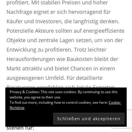
profitiert. Mit stabilen Preisen und hoher
Nachfrage eignet er sich hervorragend für
Käufer und Investoren, die langfristig denken.
Potenzielle Akteure sollten auf energieeffiziente
Objekte und zentrale Lagen setzen, um von der
Entwicklung zu profitieren. Trotz leichter
Herausforderungen wie Baukosten bleibt der
Markt attraktiv und bietet Chancen in einem
ausgewogenen Umfeld. Für detaillierte
Beratungen empfehlen sich lokale Experten,
Privacy & Cookies: This site uses cookies. By continuing to use this
um individuelle Bedürfnisse optimal zu
website, you agree to their use.
To find out more, including how to control cookies, see here:
Cookie-
adressieren.
Richtlinie
Die Immobiliensachverständigen Kirchner
stehen für: