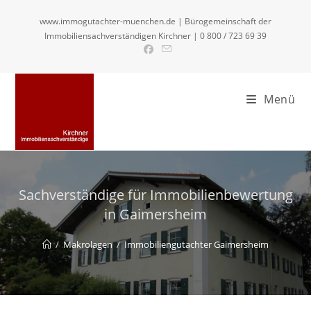
Zum
www.immogutachter-muenchen.de | Bürogemeinschaft der
Inhalt
Immobiliensachverständigen Kirchner | 0 800 / 723 69 39
springen
Menü
Sachverständige für Immobilienbewertung
in Gaimersheim
/
Makrolagen
/
Immobiliengutachter Gaimersheim